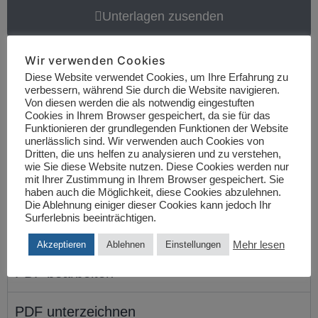
Unterlagen zusenden
Online-Berabeitung
Wir verwenden Cookies
Diese Website verwendet Cookies, um Ihre Erfahrung zu
verbessern, während Sie durch die Website navigieren.
Von diesen werden die als notwendig eingestuften
Das Ausfüllen der
Datenschutz und
Cookies in Ihrem Browser gespeichert, da sie für das
Behandlungsinformationen
können Sie auch
Funktionieren der grundlegenden Funktionen der Website
unerlässlich sind. Wir verwenden auch Cookies von
direkt online auszuführen. Hierzu bietet sich
Dritten, die uns helfen zu analysieren und zu verstehen,
wie Sie diese Website nutzen. Diese Cookies werden nur
Ihnen das kostenlose Online-Tool SMARTPDF.
mit Ihrer Zustimmung in Ihrem Browser gespeichert. Sie
haben auch die Möglichkeit, diese Cookies abzulehnen.
Eine Anmeldung ist nicht notwendig.
Die Ablehnung einiger dieser Cookies kann jedoch Ihr
Surferlebnis beeinträchtigen.
Mehr lesen
Akzeptieren
Ablehnen
Einstellungen
PDF bearbeiten
PDF unterzeichnen