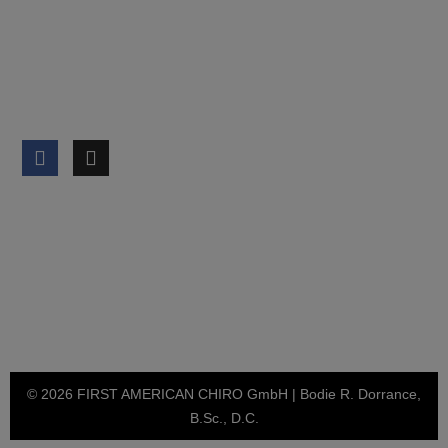
Datenschutz
Cookies verwalten
SOCIAL MEDIA
BLOG & NEWS
News
Karriere
© 2026 FIRST AMERICAN CHIRO GmbH | Bodie R. Dorrance,
B.Sc., D.C.