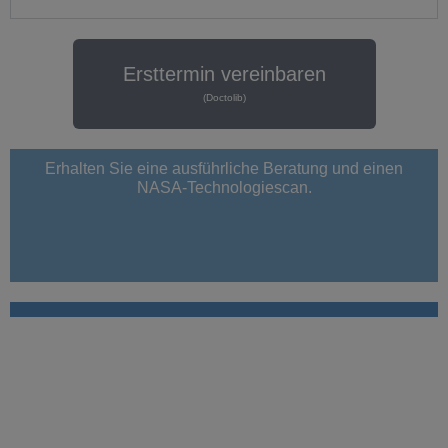
Ersttermin vereinbaren
(Doctolib)
Erhalten Sie eine ausführliche Beratung und einen
NASA-Technologiescan.
SPRECHZEITEN
Montag:
10:00 – 12:30 | 14:30 – 17:30
Dienstag:
08:00 – 12:30 | 15:00 – 17:30