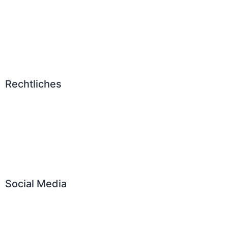
eMail:
info@firstamericanchiro.de
Rechtliches
Kontakt & Anfahrt
Impressum
Datenschutz
Cookies verwalten
Social Media