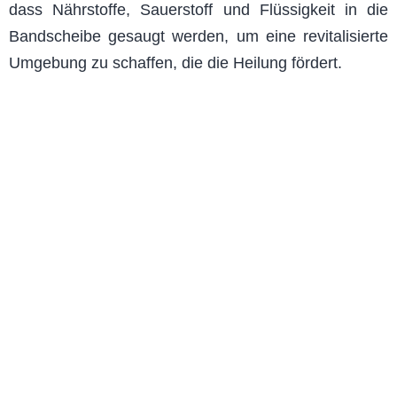
dass Nährstoffe, Sauerstoff und Flüssigkeit in die
Bandscheibe gesaugt werden, um eine revitalisierte
Umgebung zu schaffen, die die Heilung fördert.
Wie sehen die Behandlungen aus?
Zu Beginn jeder Sitzung wird Ihnen ein bequemer
Gurt angelegt, um eine optimale Dekompression
des unteren Rückens oder des Nackens zu
erreichen. Während einer Sitzung der spinalen
Dekompression werden Sie eine langsame
Verlängerung Ihrer Wirbelsäule bemerken, da Ihre
Bandscheiben allmählich entlastet und die
Spinalnerven entlastet werden. Der