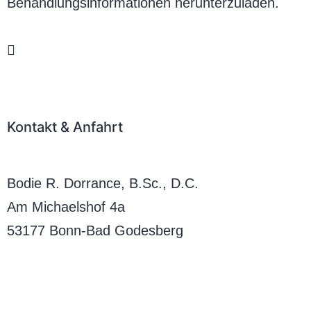
Behandlungsinformationen herunterzuladen.
Herunterladen des Anamnesebogen & der
Datenschutz/Behahandlungsinfromationen
Kontakt & Anfahrt
First American Chiro GmbH
Bodie R. Dorrance, B.Sc., D.C.
Am Michaelshof 4a
53177 Bonn-Bad Godesberg
Telefon:
0228-92893026