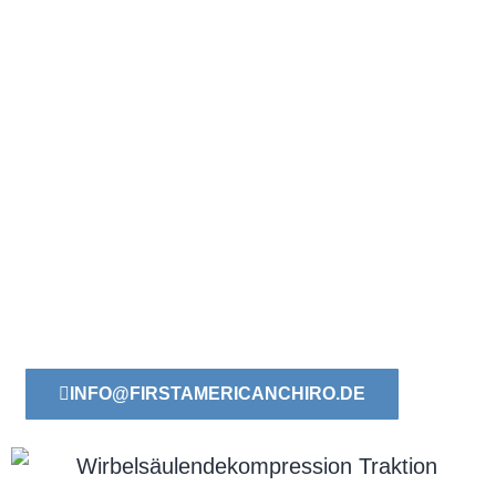
sensorische Rezeptoren im Rücken aus, die die
Muskeln um die Wirbel und Bandscheiben herum
anspannen, um sie vor Verletzungen zu schützen –
ein Mechanismus im Körper, der als Propriozeptor-
Reaktion bekannt ist. Die spinale Dekompression
umgeht diese Reaktion, indem sie langsam an der
Wirbelsäule zieht und den Rücken oder Nacken
über einen längeren Zeitraum entspannt, so dass
die Wirbelsäule ohne Spannung und ohne
Auslösung der Propriozeptor-Reaktion „Lock down“
neu positioniert werden kann.
INFO@FIRSTAMERICANCHIRO.DE