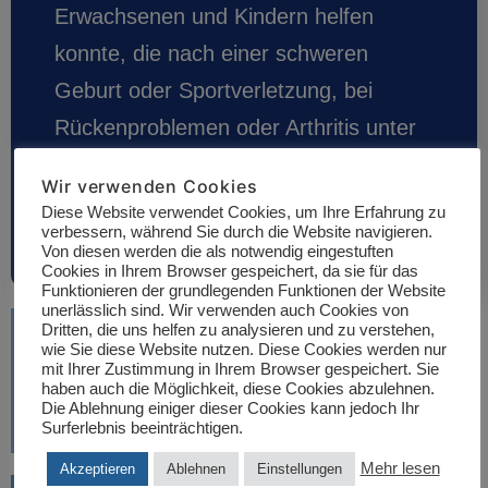
Erwachsenen und Kindern helfen
konnte, die nach einer schweren
Geburt oder Sportverletzung, bei
Rückenproblemen oder Arthritis unter
chronischen Schmerzen leiden.
Wir verwenden Cookies
Diese Website verwendet Cookies, um Ihre Erfahrung zu
Weiterlesen
verbessern, während Sie durch die Website navigieren.
Von diesen werden die als notwendig eingestuften
Cookies in Ihrem Browser gespeichert, da sie für das
Funktionieren der grundlegenden Funktionen der Website
unerlässlich sind. Wir verwenden auch Cookies von
Erhalten Sie eine ausführliche Beratung und einen
Dritten, die uns helfen zu analysieren und zu verstehen,
wie Sie diese Website nutzen. Diese Cookies werden nur
NASA-Technologiescan.
mit Ihrer Zustimmung in Ihrem Browser gespeichert. Sie
haben auch die Möglichkeit, diese Cookies abzulehnen.
Die Ablehnung einiger dieser Cookies kann jedoch Ihr
Surferlebnis beeinträchtigen.
Mehr lesen
Akzeptieren
Ablehnen
Einstellungen