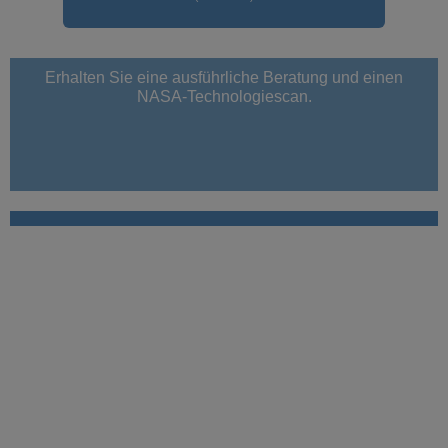
Erhalten Sie eine ausführliche Beratung und einen
NASA-Technologiescan.
SPRECHZEITEN
Montag:
10:00 – 12:30 | 14:30 – 17:30
Dienstag:
08:00 – 12:30 | 15:00 – 17:30
Donnerstag:
08:00 – 12:30 | 15:00 – 17:30
Freitag:
10:00 – 14:00