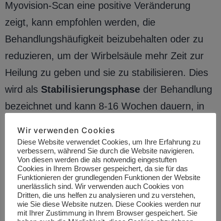
Myovision-Scan eine positive Veränderung
zeigt, kann empfohlen werden, die
Behandlungshäufigkeit beizubehalten oder zu
reduzieren, um der Wirbelsäule mehr Zeit zur
Heilung zu geben und sie zu stabilisieren. Dies
wird als
Stabilisierungsphase
der Behandlung
bezeichnet und kann 8-16 Wochen dauern, in
denen die Behandlungshäufigkeit schrittweise
Wir verwenden Cookies
reduziert werden kann. Die meisten Patienten
Diese Website verwendet Cookies, um Ihre Erfahrung zu
verbessern, während Sie durch die Website navigieren.
bemerken in dieser Phase der Behandlung viele
Von diesen werden die als notwendig eingestuften
Cookies in Ihrem Browser gespeichert, da sie für das
weitere positive Aspekte, die über ihr primäres
Funktionieren der grundlegenden Funktionen der Website
unerlässlich sind. Wir verwenden auch Cookies von
Ziel hinausgehen. Sie schlafen besser, haben
Dritten, die uns helfen zu analysieren und zu verstehen,
wie Sie diese Website nutzen. Diese Cookies werden nur
weniger Kopfschmerzen, haben mehr Energie,
mit Ihrer Zustimmung in Ihrem Browser gespeichert. Sie