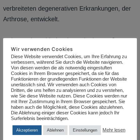
verbreiteten degenerativen Erkrankungen, der
Arthrose, entwickelt.
Arthrose der Wirbelsäule quält eine große
Wir verwenden Cookies
Anzahl von Menschen und ist eine der
Diese Website verwendet Cookies, um Ihre Erfahrung zu
wichtigsten Ursachen für anhaltende
verbessern, während Sie durch die Website navigieren.
Von diesen werden die als notwendig eingestuften
Schmerzen und Behinderungen in der heutigen
Cookies in Ihrem Browser gespeichert, da sie für das
Funktionieren der grundlegenden Funktionen der Website
Welt. Arthrose ist so weit verbreitet, dass viele
unerlässlich sind. Wir verwenden auch Cookies von
Dritten, die uns helfen zu analysieren und zu verstehen,
davon ausgehen, dass die Degeneration einfach
wie Sie diese Website nutzen. Diese Cookies werden nur
mit Ihrer Zustimmung in Ihrem Browser gespeichert. Sie
Teil des normalen Alterungsprozesses ist. Die
haben auch die Möglichkeit, diese Cookies abzulehnen.
Die Ablehnung einiger dieser Cookies kann jedoch Ihr
Arthrose schreitet schnell voran und verformt
Surferlebnis beeinträchtigen.
oft die Wirbelsäule und behindert sie in ihrer
Mehr lesen
Akzeptieren
Ablehnen
Einstellungen
Funktion. Bis zu fünfzig Prozent der Menschen