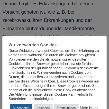
Dennoch gibt es Erkrankungen, bei denen
Vorsicht geboten ist, wie z. B. bei
zerebrovaskulären Erkrankungen und der
Einnahme blutverdünnender Medikamente,
Osteoporose, Krebs, Infektionen und vielen
Wir verwenden Cookies
anderen. Doctor Dorrance hat im Laufe seiner
Diese Website verwendet Cookies, um Ihre Erfahrung zu
Karriere ein frühes Cauda-Equina-Syndrom,
verbessern, während Sie durch die Website navigieren.
Von diesen werden die als notwendig eingestuften
Krebs, Borreliose, Schlaganfall,
Cookies in Ihrem Browser gespeichert, da sie für das
Funktionieren der grundlegenden Funktionen der Website
Knochenbrüche, Gallenblasenerkrankungen,
unerlässlich sind. Wir verwenden auch Cookies von
Dritten, die uns helfen zu analysieren und zu verstehen,
Venenentzündungen und andere Erkrankungen
wie Sie diese Website nutzen. Diese Cookies werden nur
mit Ihrer Zustimmung in Ihrem Browser gespeichert. Sie
entdeckt, die sofortige ärztliche Hilfe
haben auch die Möglichkeit, diese Cookies abzulehnen.
erforderten, aber zuvor nicht diagnostiziert
Die Ablehnung einiger dieser Cookies kann jedoch Ihr
Surferlebnis beeinträchtigen.
worden waren. Das ist es, was
Chiropraktiker
Mehr lesen
Akzeptieren
Ablehnen
Einstellungen